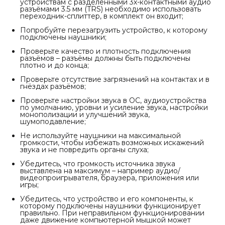
устройствам с разделёнными 3х-контактными аудио
разъёмами 3.5 мм (TRS) необходимо использовать
переходник-сплиттер, в комплект он входит;
Попробуйте перезагрузить устройство, к которому
подключены наушники;
Проверьте качество и плотность подключения
разъёмов – разъёмы должны быть подключены
плотно и до конца;
Проверьте отсутствие загрязнений на контактах и в
гнёздах разъёмов;
Проверьте настройки звука в ОС, аудиоустройства
по умолчанию, уровни и усиление звука, настройки
монополизации и улучшений звука,
шумоподавление;
Не используйте наушники на максимальной
громкости, чтобы избежать возможных искажений
звука и не повредить органы слуха;
Убедитесь, что громкость источника звука
выставлена на максимум – например аудио/
видеопроигрывателя, браузера, приложения или
игры;
Убедитесь, что устройство и его компоненты, к
которому подключены наушники функционирует
правильно. При неправильном функционировании
даже движение компьютерной мышкой может