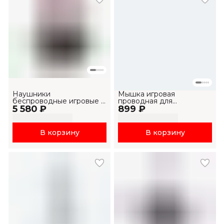
Наушники
Мышка игровая
беспроводные игровые с
проводная для
5 580 ₽
микрофоном H2002BG
899 ₽
компьютера и ноутбука
MS1034
В корзину
В корзину