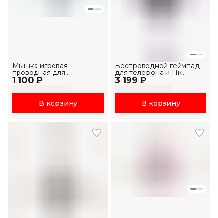
Мышка игровая
Беспроводной геймпад
проводная для
для телефона и Пк
1 100 ₽
компьютера и ноутбука
3 199 ₽
G158BT Pro
MS1033
В корзину
В корзину