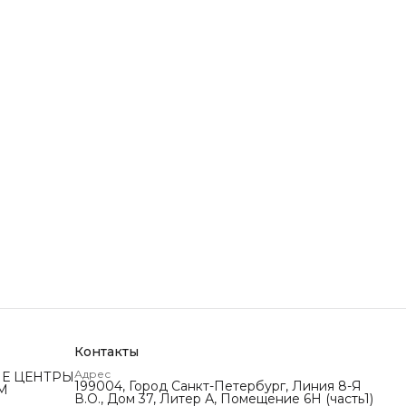
Контакты
Адрес
Е ЦЕНТРЫ
199004, Город Санкт-Петербург, Линия 8-Я
М
В.О., Дом 37, Литер А, Помещение 6Н (часть1)