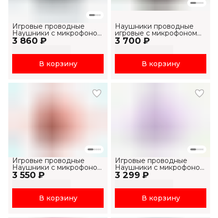
Игровые проводные
Наушники проводные
Наушники с микрофоном
игровые с микрофоном
3 860 ₽
Havit HV-H2002p
3 700 ₽
H2002E Pro
В корзину
В корзину
Игровые проводные
Игровые проводные
Наушники с микрофоном
Наушники с микрофоном
3 550 ₽
Havit HV-H2002dwr
3 299 ₽
Havit HV-H2002dwp
В корзину
В корзину