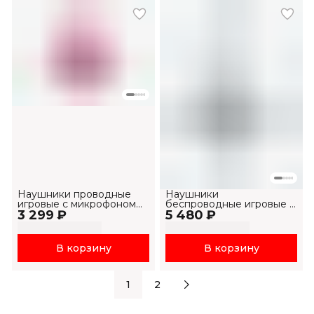
Наушники проводные
Наушники
игровые с микрофоном
беспроводные игровые с
3 299 ₽
H2002d
5 480 ₽
микрофоном Fuxi-H7
В корзину
В корзину
1
2