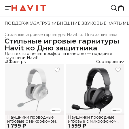
ПОДДЕРЖКА
ЗАГРУЗКИ
ВНЕШНИЕ ЗВУКОВЫЕ КАРТЫ
М
Стильные игровые гарнитуры Havit ко Дню защитника
Главная
›
Стильные игровые гарнитуры
Havit ко Дню защитника
Для тех, кто ценит комфорт и качество — подарите
наушники Havit!
Фильтры
Сортировка
Наушники проводные
Наушники проводные
игровые с микрофоном
игровые с микрофоном
1 799 ₽
H2230U
1 599 ₽
H2230U