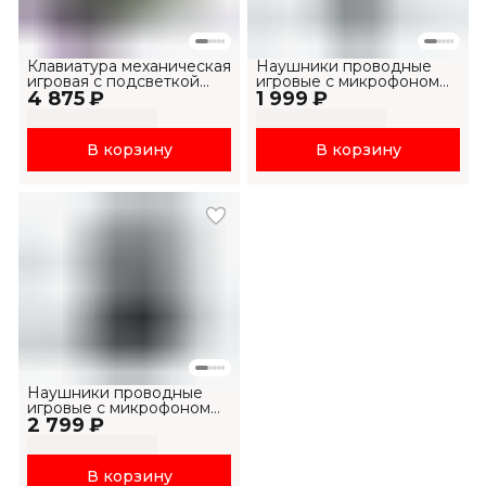
Клавиатура механическая
Наушники проводные
игровая с подсветкой
игровые с микрофоном
4 875 ₽
KB875L-RU
1 999 ₽
H2038U
В корзину
В корзину
Наушники проводные
игровые с микрофоном
2 799 ₽
H2007U
В корзину