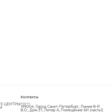
Контакты
Адрес
Е ЦЕНТРЫ
199004, Город Санкт-Петербург, Линия 8-Я
М
В.О., Дом 37, Литер А, Помещение 6Н (часть1)