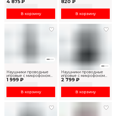
4 875 ₽
KB875L-RU
820 ₽
подсветкой RGB MP901
В корзину
В корзину
Наушники проводные
Наушники проводные
игровые с микрофоном
игровые с микрофоном
1 999 ₽
H2038U
2 799 ₽
H2007U
В корзину
В корзину