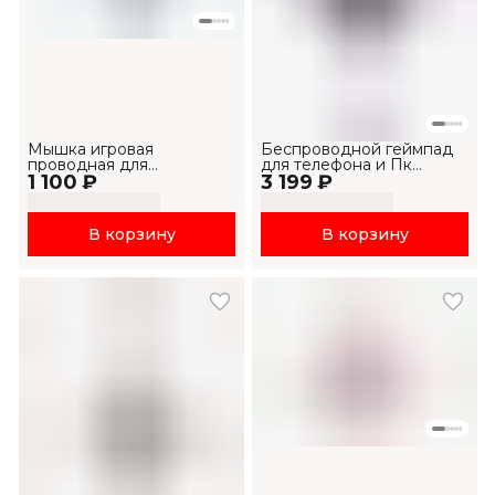
Мышка игровая
Беспроводной геймпад
проводная для
для телефона и Пк
1 100 ₽
компьютера и ноутбука
3 199 ₽
G158BT Pro
MS1033
В корзину
В корзину