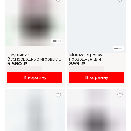
Наушники
Мышка игровая
беспроводные игровые с
проводная для
5 580 ₽
микрофоном H2002BG
899 ₽
компьютера и ноутбука
MS1034
В корзину
В корзину