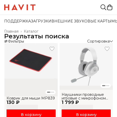
ПОДДЕРЖКА
ЗАГРУЗКИ
ВНЕШНИЕ ЗВУКОВЫЕ КАРТЫ
М
Главная
›
Каталог
Результаты поиска
Фильтры
Сортировка
Наушники проводные
Коврик для мыши MP839
игровые с микрофоном
130 ₽
1 799 ₽
H2230U
В корзину
В корзину