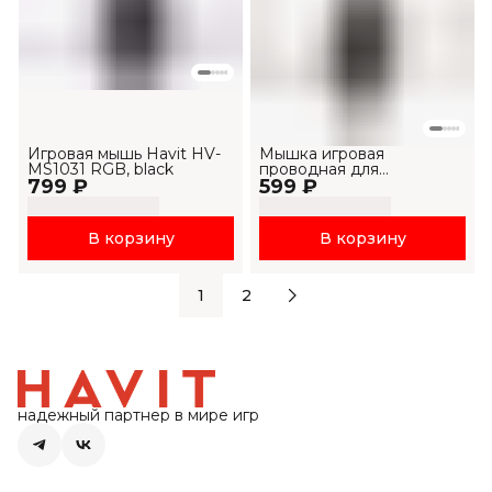
Игровая мышь Havit HV-
Мышка игровая
MS1031 RGB, black
проводная для
799 ₽
599 ₽
компьютера MS1027
В корзину
В корзину
1
2
надежный партнер в мире игр