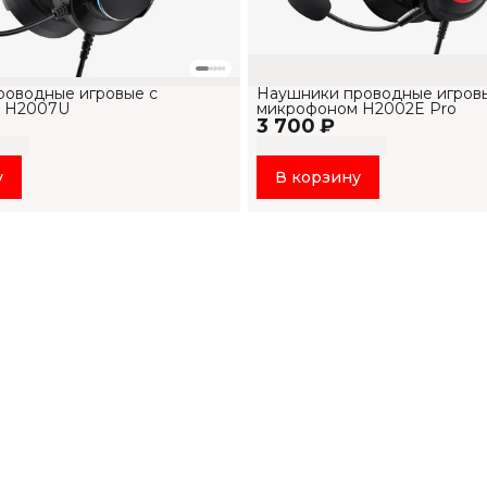
оводные игровые с
Наушники проводные игров
 H2007U
микрофоном H2002E Pro
3 700 ₽
у
В корзину