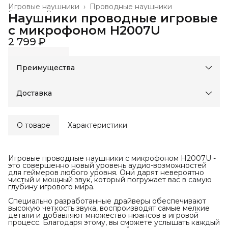
Игровые наушники
›
Проводные наушники
Главная
›
Все товары
›
Наушники проводные игровые
с микрофоном H2007U
2 799 ₽
Преимущества
Оплата частями в Сплит
Доставка в пункты выдачи или до двери
Доставка
Удобный возврат
Оплата — картой, СБП или наличными
О товаре
Характеристики
Игровые проводные наушники с микрофоном H2007U -
это совершенно новый уровень аудио-возможностей
для геймеров любого уровня. Они дарят невероятно
чистый и мощный звук, который погружает вас в самую
глубину игрового мира.
Специально разработанные драйверы обеспечивают
высокую четкость звука, воспроизводят самые мелкие
детали и добавляют множество нюансов в игровой
процесс. Благодаря этому, вы сможете услышать каждый