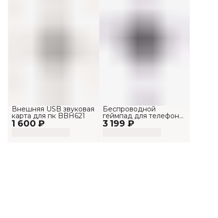
Внешняя USB звуковая
Беспроводной
карта для пк BBH621
геймпад для телефона
1 600 ₽
3 199 ₽
и Пк G158BT Pro