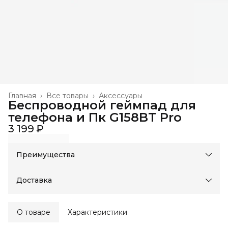
Главная
›
Все товары
›
Аксессуары
Беспроводной геймпад для
телефона и Пк G158BT Pro
3 199 ₽
Преимущества
Оплата частями в Сплит
Доставка в пункты выдачи или до двери
Доставка
Удобный возврат
Оплата — картой, СБП или наличными
О товаре
Характеристики