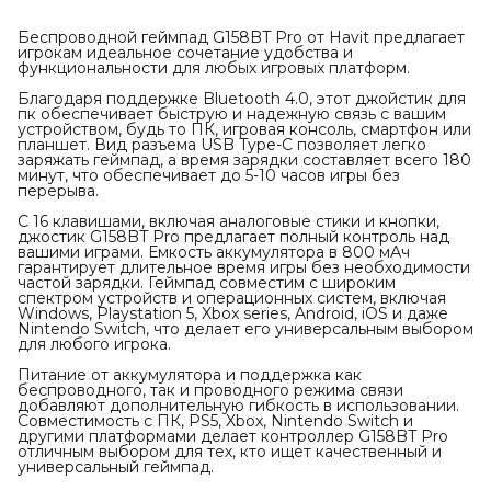
Беспроводной геймпад G158BT Pro от Havit предлагает
игрокам идеальное сочетание удобства и
функциональности для любых игровых платформ.
Благодаря поддержке Bluetooth 4.0, этот джойстик для
пк обеспечивает быструю и надежную связь с вашим
устройством, будь то ПК, игровая консоль, смартфон или
планшет. Вид разъема USB Type-C позволяет легко
заряжать геймпад, а время зарядки составляет всего 180
минут, что обеспечивает до 5-10 часов игры без
перерыва.
С 16 клавишами, включая аналоговые стики и кнопки,
джостик G158BT Pro предлагает полный контроль над
вашими играми. Емкость аккумулятора в 800 мАч
гарантирует длительное время игры без необходимости
частой зарядки. Геймпад совместим с широким
спектром устройств и операционных систем, включая
Windows, Playstation 5, Xbox series, Android, iOS и даже
Nintendo Switch, что делает его универсальным выбором
для любого игрока.
Питание от аккумулятора и поддержка как
беспроводного, так и проводного режима связи
добавляют дополнительную гибкость в использовании.
Совместимость с ПК, PS5, Xbox, Nintendo Switch и
другими платформами делает контроллер G158BT Pro
отличным выбором для тех, кто ищет качественный и
универсальный геймпад.