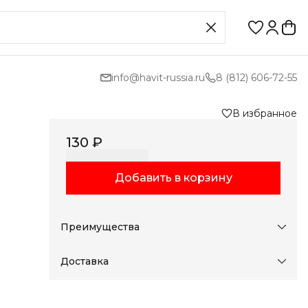
info@havit-russia.ru
8 (812) 606-72-55
В избранное
130 ₽
Добавить в корзину
Преимущества
мер
Оплата частями в Сплит
овки
Доставка в пункты выдачи или до двери
Доставка
Удобный возврат
ет
Оплата — картой, СБП или наличными
–
в