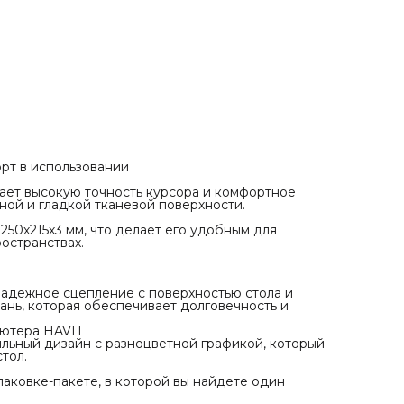
Стильный дизайн и разнообразие цветов коврик для
компьютера HAVIT
Игровой коврик для мышки Havit MP839 имеет яркий и
стильный дизайн с разноцветной графикой, который
добавит новое измерение дизайна на ваш компьютерн
стол.
Упаковка и характеристики
Коврик для мышки Havit MP839 поставляется в удобно
упаковке-пакете, в которой вы найдете один игровой
коврик. Вес товара составляет 130 грамм.
рт в использовании
ет высокую точность курсора и комфортное
ой и гладкой тканевой поверхности.
50х215х3 мм, что делает его удобным для
остранствах.
надежное сцепление с поверхностью стола и
нь, которая обеспечивает долговечность и
ьютера HAVIT
ильный дизайн с разноцветной графикой, который
тол.
аковке-пакете, в которой вы найдете один