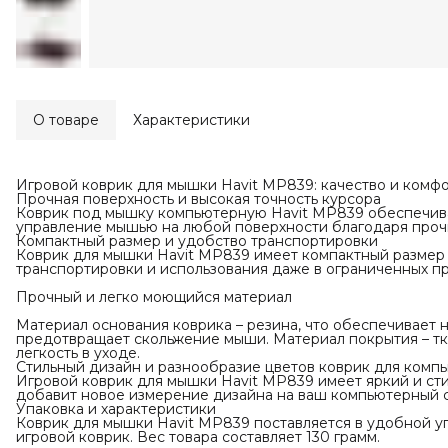
О товаре
Характеристики
Игровой коврик для мышки Havit MP839: качество и комфо
Прочная поверхность и высокая точность курсора
Коврик под мышку компьютерную Havit MP839 обеспечива
управление мышью на любой поверхности благодаря прочн
Компактный размер и удобство транспортировки
Коврик для мышки Havit MP839 имеет компактный размер 2
транспортировки и использования даже в ограниченных пр
Прочный и легко моющийся материал
Материал основания коврика – резина, что обеспечивает 
предотвращает скольжение мыши. Материал покрытия – тка
легкость в уходе.
Стильный дизайн и разнообразие цветов коврик для комп
Игровой коврик для мышки Havit MP839 имеет яркий и ст
добавит новое измерение дизайна на ваш компьютерный с
Упаковка и характеристики
Коврик для мышки Havit MP839 поставляется в удобной уп
игровой коврик. Вес товара составляет 130 грамм.