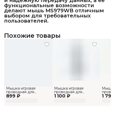
и надежную передачу данных, а ее
функциональные возможности
делают мышь MS979WB отличным
выбором для требовательных
пользователей.
Похожие товары
Мышка игровая
Мышка игровая
Мышка
проводная для
проводная для
провод
899 ₽
компьютера и
1 100 ₽
компьютера и
1 799
компью
ноутбука MS1034
ноутбука MS1033
ноутб