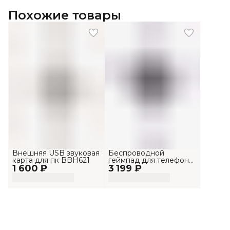
Похожие товары
Внешняя USB звуковая
Беспроводной
карта для пк BBH621
геймпад для телефона
1 600 ₽
3 199 ₽
и Пк G158BT Pro