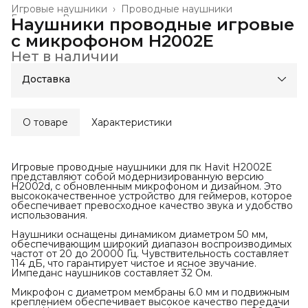
Игровые наушники
›
Проводные наушники
Главная
›
Все товары
›
Наушники проводные игровые
с микрофоном H2002E
Нет в наличии
Доставка
О товаре
Характеристики
Игровые проводные наушники для пк Havit H2002E
представляют собой модернизированную версию
H2002d, с обновленным микрофоном и дизайном. Это
высококачественное устройство для геймеров, которое
обеспечивает превосходное качество звука и удобство
использования.
Наушники оснащены динамиком диаметром 50 мм,
обеспечивающим широкий диапазон воспроизводимых
частот от 20 до 20000 Гц. Чувствительность составляет
114 дБ, что гарантирует чистое и ясное звучание.
Импеданс наушников составляет 32 Ом.
Микрофон с диаметром мембраны 6.0 мм и подвижным
креплением обеспечивает высокое качество передачи