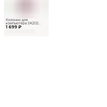
Колонки для
компьютера SK202
1 699 ₽
проводные usb